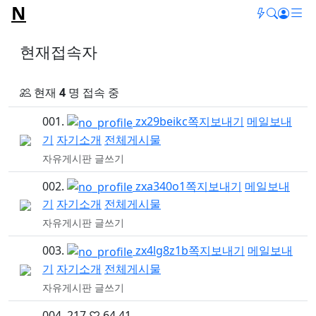
N
메
새글/새
검색
로그
현재접속자
현재 접속자 목록
현재
4
명 접속 중
001.
zx29beikc
쪽지보내기
메일보내
기
자기소개
전체게시물
자유게시판 글쓰기
002.
zxa340o1
쪽지보내기
메일보내
기
자기소개
전체게시물
자유게시판 글쓰기
003.
zx4lg8z1b
쪽지보내기
메일보내
기
자기소개
전체게시물
자유게시판 글쓰기
004. 217.♡.64.41